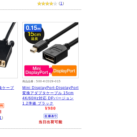
(
1
)
500-KC029-015
商品品番：
A変換ケーブ
Mini DisplayPort-DisplayPort
変換アダプタケーブル 15cm
4K/60Hz対応 DPバージョン
1.2準拠 ブラック
¥980
能
1
)
当日出荷可能