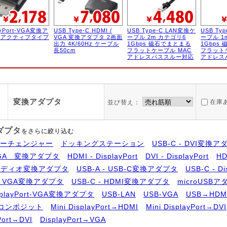
ayPort-VGA変換ア
USB Type-C HDMI /
USB Type-C LAN変換ケ
USB Ty
 アクティブタイプ
VGA 変換アダプタ 2画面
ーブル 2m カテゴリ6
ーブル 1
出力 4K/60Hz ケーブル
1Gbps 磁石でまとまる
1Gbps
長50cm
フラットケーブル MAC
フラット
アドレスパススルー対応
アドレス
変換アダプタ
在庫
並び替え：
ダプタ
をさらに絞り込む
ーチェンジャー
ドッキングステーション
USB-C - DVI変換
 VGA 変換アダプタ
HDMI - DisplayPort
DVI - DisplayPort
H
ーディオ変換アダプタ
USB-A - USB-C変換アダプタ
USB-C - 
 - VGA変換アダプタ
USB-C - HDMI変換アダプタ
microUSB
isplayPort-VGA変換アダプタ
USB-LAN
USB-VGA
USB→HDM
→コンポジット
Mini DisplayPort→HDMI
Mini DisplayPort→DVI
Port→DVI
DisplayPort→VGA