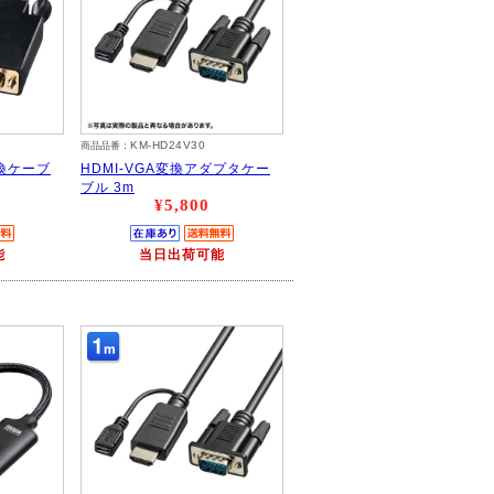
KM-HD24V30
商品品番：
A変換ケーブ
HDMI-VGA変換アダプタケー
ブル 3m
¥5,800
能
当日出荷可能