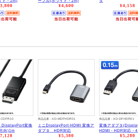
イト・2m)
ーブル(ホワイト・2m)
タ
3,800
¥4,600
¥4,158
日出荷可能
当日出荷可能
当日出荷可
LCDPR10
AD-MDPHDR01
AD-DPHDR01
商品品番：
商品品番：
 DisplayPort変換
ミニDisplayPort-HDMI 変換ア
変換アダプタ(Display
方向)1m
ダプタ HDR対応
HDMI・HDR対応・4K
7,128
¥5,380
¥5,280