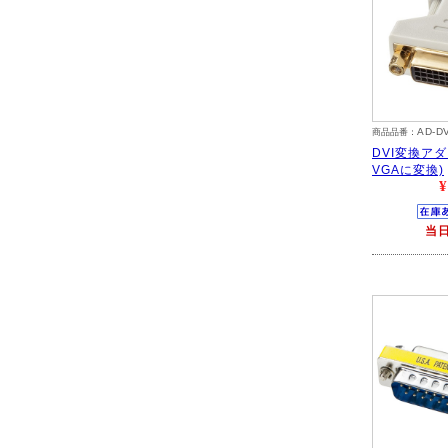
AD-D
商品品番：
DVI変換アダ
VGAに変換)
¥
当