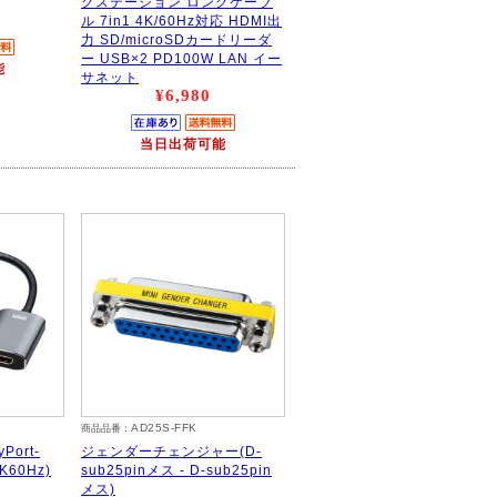
グステーション ロングケーブ
ル 7in1 4K/60Hz対応 HDMI出
力 SD/microSDカードリーダ
ー USB×2 PD100W LAN イー
能
サネット
¥6,980
当日出荷可能
AD25S-FFK
商品品番：
Port-
ジェンダーチェンジャー(D-
60Hz)
sub25pinメス - D-sub25pin
メス)