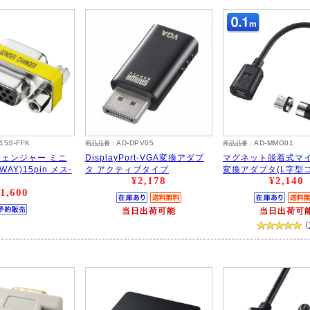
15S-FFK
AD-DPV05
AD-MMG01
商品品番：
商品品番：
ェンジャー ミニ
DisplayPort-VGA変換アダプ
マグネット脱着式マイ
3WAY)15pin メス-
タ アクティブタイプ
変換アダプタ(L字型
¥2,178
¥2,140
1,600
当日出荷可能
当日出荷可
(