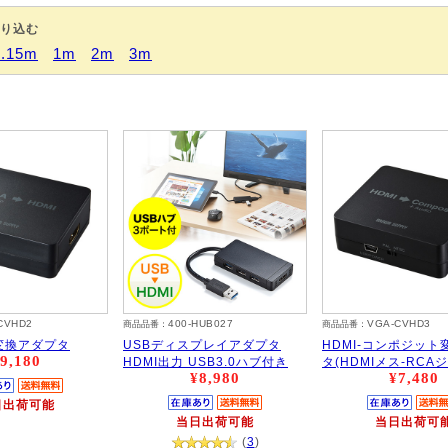
り込む
0.15m
1m
2m
3m
CVHD2
400-HUB027
VGA-CVHD3
商品品番：
商品品番：
I変換アダプタ
USBディスプレイアダプタ
HDMI-コンポジット
9,180
HDMI出力 USB3.0ハブ付き
タ(HDMIメス-RCA
¥8,980
¥7,480
日出荷可能
当日出荷可能
当日出荷可
(
3
)