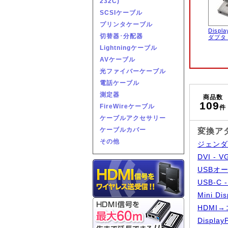
232C)
SCSIケーブル
プリンタケーブル
Displ
切替器･分配器
ダプタ
Lightningケーブル
AVケーブル
光ファイバーケーブル
電話ケーブル
測定器
商品数
109
FireWireケーブル
件
ケーブルアクセサリー
ケーブルカバー
変換ア
その他
ジェンダ
DVI -
USBオ
USB-C
Mini D
HDMI
Display