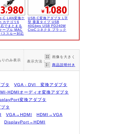
pe-C LAN変換ケ
USB-C変換アダプタ L字
m カテゴリ6
型 垂直タイプ USB
 磁石でまとまる
40Gbps USB PD240W
ケーブル MAC
CtoCコネクタ ブラック
パススルー対応
画像を大きく
ありのみ表示
表示方法：
商品説明付き
アダプタ
VGA - DVI 変換アダプタ
DMI-HDMIオーディオ変換アダプタ
DisplayPort変換アダプタ
アダプタ
I
VGA→HDMI
HDMI→VGA
DisplayPort→HDMI