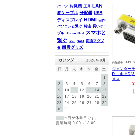
LAN
お見積
パーツ
工具
巻ケーブル
分配器
USB
HDMI
ディスプレイ
自作
パソコンと繋ぐ
特注
長いケー
スマホと
ブル
iPhone
iPod
繋ぐ
変換アダプ
iPad
SATA
耐震グッズ
タ
2026年8月
ADHD
商品品番：
ジェンダーチ
日
月
火
水
木
金
土
D-sub HD(
1
メス
¥
2
3
4
5
6
7
8
9
10
11
12
13
14
15
16
17
18
19
20
21
22
23
24
25
26
27
28
29
30
31
の日が休業日です。
営業時間 9:00～18:00