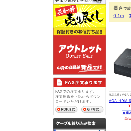
長さ
で絞
0.1m
FAXでの注文承ります。
VGA-
商品品番：
注文用紙を下記からダウン
VGA-HDM
ロードいただけます。
¥
当