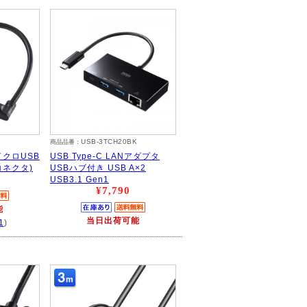
USB-3TCH20BK
商品品番：
クロUSB
USB Type-C LANアダプタ
コネクタ)
USBハブ付き USB A×2
USB3.1 Gen1
¥7,790
能
当日出荷可能
1
)