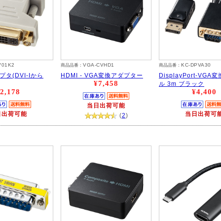
V01K2
VGA-CVHD1
KC-DPVA30
商品品番：
商品品番：
プタ(DVI-Iから
HDMI - VGA変換アダプター
DisplayPort-VG
¥7,458
ル 3m ブラック
2,178
¥4,400
当日出荷可能
日出荷可能
当日出荷可
(
2
)