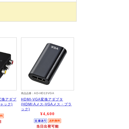
AD-HD13VGA
商品品番：
変換アダプ
HDMI-VGA変換アダプタ
ジャック)
(HDMI Aメス-VGAメス・ブラ
ック)
¥4,600
能
当日出荷可能