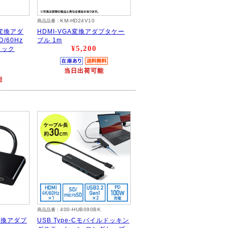
KM-HD24V10
商品品番：
I 変換アダ
HDMI-VGA変換アダプタケー
D/60Hz
ブル 1m
¥5,200
ラック
当日出荷可能
能
400-HUB090BK
商品品番：
MI変換アダプ
USB Type-Cモバイルドッキン