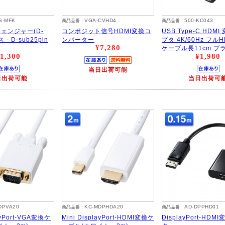
S-MFK
VGA-CVHD4
500-KC043
商品品番：
商品品番：
ェンジャー(D-
コンポジット信号HDMI変換コ
USB Type-C HDM
 - D-sub25pin
ンバーター
プタ 4K/60Hz フルH
¥7,280
ケーブル長11cm ブ
1,300
¥1,980
当日出荷可能
日出荷可能
当日出荷可
DPVA20
KC-MDPHDA20
AD-DPPHD01
商品品番：
商品品番：
layPort-VGA変換ケ
Mini DisplayPort-HDMI変換ケ
DisplayPort-HD