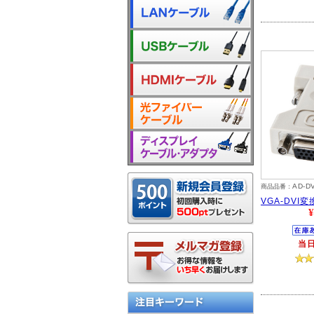
AD-D
商品品番：
VGA-DVI
¥
当