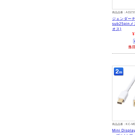
AD25
商品品番：
ジェンダーチ
sub25pinメス
オス)
¥
当
KC-M
商品品番：
Mini Disp