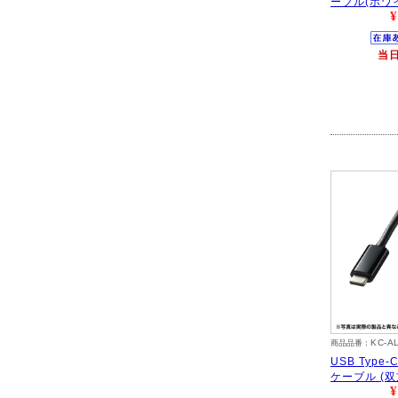
ーブル(ホワ
¥
当
KC-A
商品品番：
USB Type-C
ケーブル (双
¥