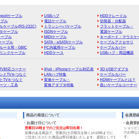
ayportケーブル
USBハブ
HDDクレードル
ーブル
電話ケーブル
切替器・分配器
ケーブル(RS-232C)
トランシーバケーブル
フラットケーブル・
タケーブル
ISDNケーブル
電源ケーブル
ケーブル
MIDIケーブル
キーボード・マウスケ
Bケーブル
SATA・eSATAケーブル
ケーブルアクセサリ
ルータ用・GBIC
PC内蔵用ケーブル
ケーブルカバー
リンクケーブル
HDDケース
USBハブ・周辺機器
e TV対応コーナー
iPod・iPhoneケーブル対応表
3D USBアダプタ
ンとTVをつなぐ
LANハブ特集
ケーブルカバー
とTVをつなぐ
変換ケーブル・
HDMIケーブルとは？
パーツ・工具
変換アダプタ特集
長いケーブルコーナー
商品の発送について
会員登
・お届け日について
・会員登
営業日15時までのご注文は即日出荷！
ショッピ
のお得な
在庫のある商品で、営業日(土日祭日を除く)の15時までに
す。
ご注文いただいた商品は即日発送いたします。原則として1