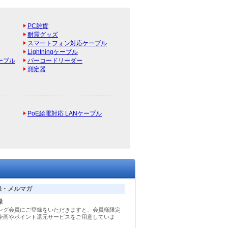
PC雑貨
耐震グッズ
スマートフォン対応ケーブル
Lightningケーブル
ーブル
バーコードリーダー
測定器
PoE給電対応 LANケーブル
録・メルマガ
録
ング会員にご登録をいただきますと、会員様限定
企画やポイント還元サービスをご用意していま