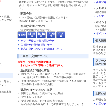
料
週間以内にお届けいたしますが、1週間でお届けできない場
会員登
合は、電子メールにてお届け可能日時をお知らせいたしま
・メルマ
す。
お得な情
・配送会社
メルマ
カード決済、
ヤマト運輸、佐川急便を使用しております。
バンキング決
(配送便は指定できません。)
・ポイン
・お届け時間について
商品に応
ント交換
下記の時間指定が可能です。
ポイン
個人情
ヤマト運輸の荷物お問い合せ
佐川急便の荷物お問い合せ
弊社ではS
商品の発送についての詳細はこちら
送信されま
する心配が
・返品・交換について
フリー
※返品・交換をご希望の際は
(@yaho
す。
まずはケーブル市場へご連絡下さい。
ケーブル市
・返品/交換が可能な商品
認メールを
商品がご注文内容と異なっていたり、汚損・破損等があ
完了してい
った場合(返送手数料はケーブル市場が負担)
認メールは
未開封の商品で、1週間以内にご連絡いただいた場合(返
き、印刷し
フォルダに
送手数料はお客様のご負担)
さい。
ールアドレ
・返品/交換ができない商品
は当日出荷
開封した商品、ご使用になった商品
お問い
アウトレット商品
ご不明な点
受注発注商品、他社お取り寄せ商品
お問い
(商品不具合の場合には、その限りではありません。)