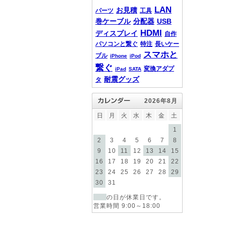
LAN
お見積
パーツ
工具
巻ケーブル
分配器
USB
HDMI
ディスプレイ
自作
パソコンと繋ぐ
特注
長いケー
スマホと
ブル
iPhone
iPod
繋ぐ
変換アダプ
iPad
SATA
耐震グッズ
タ
2026年8月
日
月
火
水
木
金
土
1
2
3
4
5
6
7
8
9
10
11
12
13
14
15
16
17
18
19
20
21
22
23
24
25
26
27
28
29
30
31
の日が休業日です。
営業時間 9:00～18:00