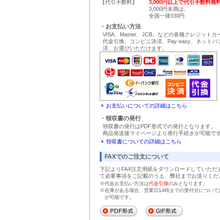
【代引手数料】
3,000円以上で代引手数料無
3,000円未満は、
全国一律330円
・お支払い方法
VISA、Master、JCB、などの各種クレジット
代金引換、コンビニ決済、Pay-easy、ネット
済、お選びいただけます。
お支払いについての詳細はこちら
・領収書の発行
領収書の発行はPDF形式での発行となります。
商品発送後マイページより発行手続きが可能で
領収書についての詳細はこちら
FAXでのご注文について
下記よりFAX注文用紙をダウンロードしていただ
て必要事項をご記載のうえ、弊社までお送りくだ
※代金お支払い方法は
代金引換
のみとなります。
※在庫がある場合、営業日14時までの受付分について
が可能です。