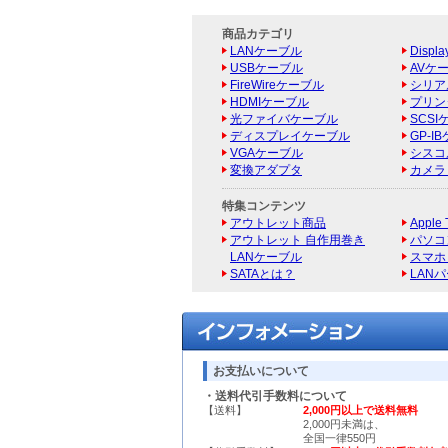
商品カテゴリ
LANケーブル
Displ
USBケーブル
AVケ
FireWireケーブル
シリアル
HDMIケーブル
プリン
光ファイバケーブル
SCSI
ディスプレイケーブル
GP-I
VGAケーブル
シスコ
変換アダプタ
カメラ
特集コンテンツ
アウトレット商品
Appl
アウトレット 自作用巻き
パソコ
LANケーブル
スマホ
SATAとは？
LAN
お支払いについて
・送料代引手数料について
【送料】
2,000円以上で送料無料
2,000円未満は、
全国一律550円