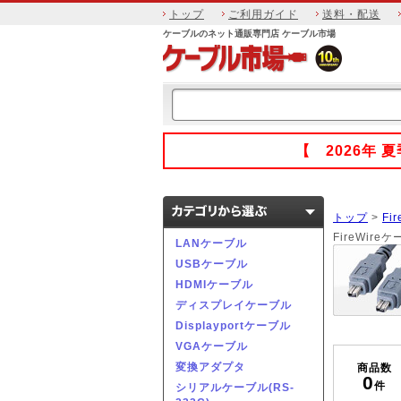
トップ
ご利用ガイド
送料・配送
ケーブルのネット通販専門店 ケーブル市場
【 2026年
トップ
>
Fi
FireWireケ
LANケーブル
USBケーブル
HDMIケーブル
ディスプレイケーブル
Displayportケーブル
VGAケーブル
変換アダプタ
商品数
0
件
シリアルケーブル(RS-