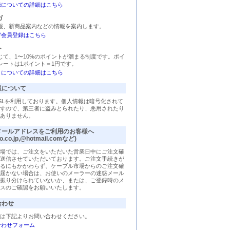
録についての詳細はこちら
ガ
報、新商品案内などの情報を案内します。
ガ会員登録はこちら
ト
じて、1〜10%のポイントが溜まる制度です。ポイ
レートは1ポイント＝1円です。
トについての詳細はこちら
報について
SLを利用しております。個人情報は暗号化されて
すので、第三者に盗みとられたり、悪用されたり
ありません。
メールアドレスをご利用のお客様へ
o.co.jp,@hotmail.comなど)
場では、ご注文をいただいた営業日中にご注文確
送信させていただいております。ご注文手続きが
るにもかかわらず、ケーブル市場からのご注文確
届かない場合は、お使いのメーラーの迷惑メール
振り分けられていないか、または、ご登録時のメ
スのご確認をお願いいたします。
合わせ
は下記よりお問い合わせください。
合わせフォーム