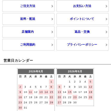
ご注文方法
お支払い方法
L型コネクタが上下に曲がり、狭い場所でも
送料・配送
ポイントについて
YKBKT5Yシリーズ
店舗案内
返品・交換
¥1,280
(5mの場合)
ご利用規約
プライバシーポリシー
構造/太さ
より線/
営業日カレンダー
コネクタ
高性能アル
2026年8月
2026年9月
日
月
火
水
木
金
土
日
月
火
水
木
金
土
カラー
1
1
2
3
4
5
2
3
4
5
6
7
8
6
7
8
9
10
11
12
9
10
11
12
13
14
15
13
14
15
16
17
18
19
16
17
18
19
20
21
22
20
21
22
23
24
25
26
23
24
25
26
27
28
29
27
28
29
30
30
31