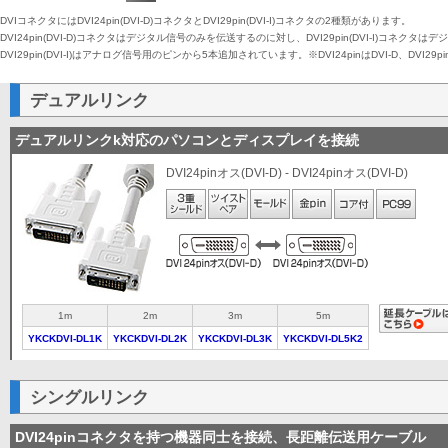
DisplayPort
プタ
プタ
DVIコネクタにはDVI24pin(DVI-D)コネクタとDVI29pin(DVI-I)コネクタの2種類があります。
DVI24pin(DVI-D)コネクタはデジタル信号のみを伝送するのに対し、DVI29pin(DVI-I)
￥3,800〜
￥4,28
DVI29pin(DVI-I)はアナログ信号用のピンから5本追加されています。※DVI24pinはDVI-D、DVI2
デュアルリンク
デュアルリンクk対応のパソコンとディスプレイを接続
DVI24pinオス(DVI-D) - DVI24pinオス(DVI-D)
変換アダ
変換ア
USB
プタ
プタ
￥〜
￥〜
1m
2m
3m
5m
YKCKDVI-DL1K
YKCKDVI-DL2K
YKCKDVI-DL3K
YKCKDVI-DL5K2
変換アダ
USB Type C
シングルリンク
プタ
-
DVI24pinコネクタを持つ機器同士を接続、長距離伝送用ケーブル