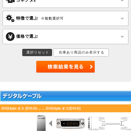
コネクタ2
変換アダ
変換ケ
HDMI
プタ
ブル
特徴で選ぶ
※複数選択可
￥2,310〜
￥3,30
価格で選ぶ
選択リセット
在庫あり商品のみ表示する
変換アダ
変換ア
DisplayPort
プタ
プタ
￥2,178〜
￥
DVI24pin オス (DVI-D) ←→ DVI24pin オス(DVI-D)
Mini
変換アダ
変換ア