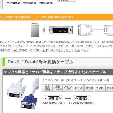
YKCKK100
YKCKK150
YKCKK200
DVI29pin オス(DVI-I) ← → ミニD-sub(HD)15pin オス
DVIコネクタにはDVI24pin(DVI-D)コネクタとDVI29pin(DVI)コネクタの2種類があります。DVI24p
コネクタはデジタル・アナログ双方の信号を伝送します。見た目はほぼ同じですが、DVI29pin(DVI
※DVI24pinはDVI-D、DVI29pinはDVI-Iと呼ばれることもあります。
DVI-ミニD-sub15pin変換ケーブル
デジタル機器とアナログ機器をアナログ接続するためのケーブル
ミニD-sub(HD)15pinオス － DVI24pinオス(DVI-I)