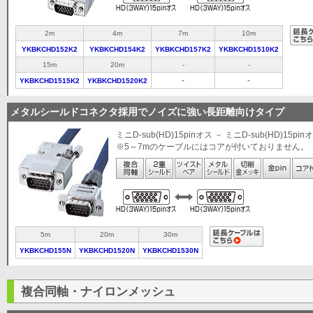
2m
4m
7m
10m
YKBKCHD152K2
YKBKCHD154K2
YKBKCHD157K2
YKBKCHD1510K2
15m
20m
-
-
-
-
YKBKCHD1515K2
YKBKCHD1520K2
メタルシールドコネクタ採用でノイズに強い長距離向けタイプ
ミニD-sub(HD)15pinオス － ミニD-sub(HD)15pin
※5～7mのケーブルにはコアが付いておりません。
5m
20m
30m
YKBKCHD155N
YKBKCHD1520N
YKBKCHD1530N
複合同軸・ナイロンメッシュ