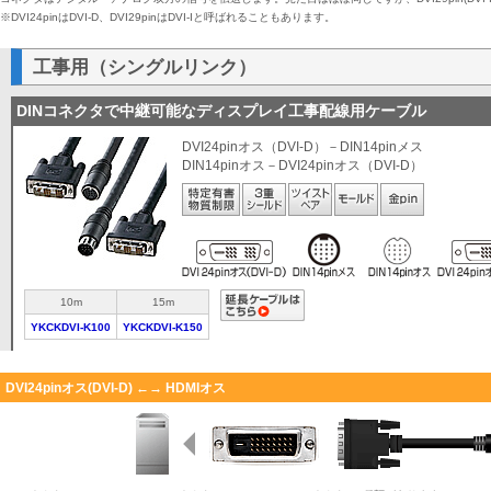
※DVI24pinはDVI-D、DVI29pinはDVI-Iと呼ばれることもあります。
工事用（シングルリンク）
DINコネクタで中継可能なディスプレイ工事配線用ケーブル
DVI24pinオス（DVI-D）－DIN14pinメス
DIN14pinオス－DVI24pinオス（DVI-D）
10m
15m
YKCKDVI-K100
YKCKDVI-K150
DVI24pinオス(DVI-D) ←→ HDMIオス