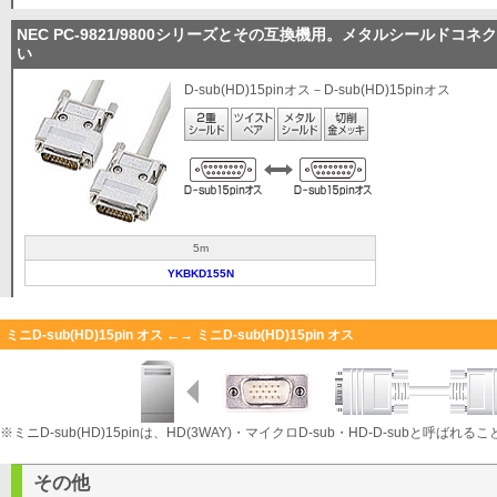
NEC PC-9821/9800シリーズとその互換機用。メタルシールドコ
い
D-sub(HD)15pinオス－D-sub(HD)15pinオス
5m
YKBKD155N
ミニD-sub(HD)15pin オス ←→ ミニD-sub(HD)15pin オス
※ミニD-sub(HD)15pinは、HD(3WAY)・マイクロD-sub・HD-D-subと呼ばれ
その他