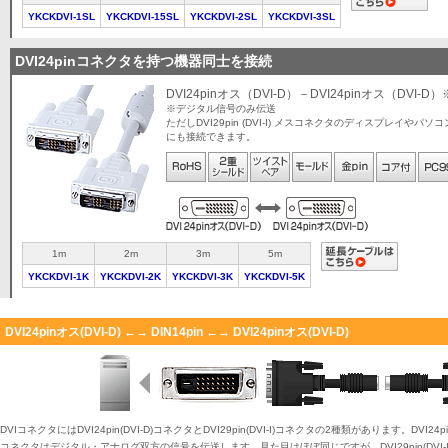
YKCKDVI-1SL
YKCKDVI-15SL
YKCKDVI-2SL
YKCKDVI-3SL
DVI24pinコネクタを持つ機器同士を接続
DVI24pinオス（DVI-D）－DVI24pinオス（DVI-D）
※デジタル信号のみ伝送
ただしDVI29pin (DVI-I) メスコネクタのディスプレイやパソコ
にも接続できます。
1m
2m
3m
5m
YKCKDVI-1K
YKCKDVI-2K
YKCKDVI-3K
YKCKDVI-5K
DVI24pinオス(DVI-D) ←→ DIN14pin ←→ DVI24pinオス(DVI-D)
DVIコネクタにはDVI24pin(DVI-D)コネクタとDVI29pin(DVI-I)コネクタの2種類があります。DVI24
コネクタはデジタル・アナログ双方の信号を伝送します。見た目はほぼ同じですが、DVI29pin(DVI