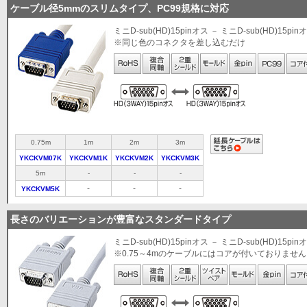
ケーブル径5mmのスリムタイプ、PC99規格に対応
ミニD-sub(HD)15pinオス － ミニD-sub(HD)15pin
※同じ色のコネクタを差し込むだけ
0.75m
1m
2m
3m
YKCKVM07K
YKCKVM1K
YKCKVM2K
YKCKVM3K
5m
-
-
-
-
-
-
YKCKVM5K
長さのバリエーションが豊富なスタンダードタイプ
ミニD-sub(HD)15pinオス － ミニD-sub(HD)15pin
※0.75～4mのケーブルにはコアが付いておりませ