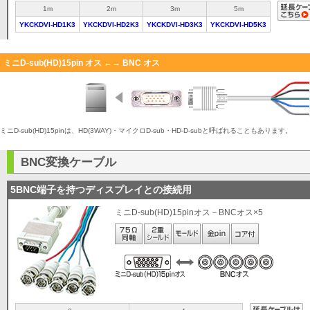
1m
2m
3m
5m
YKCKDVI-HD1K3
YKCKDVI-HD2K3
YKCKDVI-HD3K3
YKCKDVI-HD5K3
ミニD-sub(HD)15pin オス ←→ BNC オス
ミニD-sub(HD)15pinは、HD(3WAY)・マイクロD-sub・HD-D-subと呼ばれることもあります。
BNC変換ケーブル
5BNC端子を持つディスプレイとの接続用
ミニD-sub(HD)15pinオス－BNCオス×5