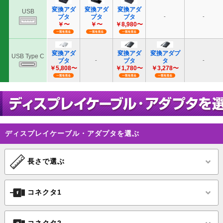
ミニD-
変換ケ
VGAケー
sub(HD)
ブル
ブル
15pin
アダプ
￥1,341〜
￥2,11
DVI24pin
変換ケー
DVI
ブル・
ディスプレイケーブル・アダプタを選ぶ
ブル
アダプタ
DVI29pin
￥2,80
￥2,178〜
長さで選ぶ
コネクタ1