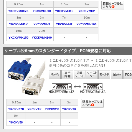
0.75m
1m
1.5m
2m
YKCKVMH07K
YKCKVMH1K
YKCKVMH15
YKCKVMH2
3m
5m
7m
10m
YKCKVMH3K
YKCKVMH5
YKCKVMH7
YKCKVMH100
15m
20m
-
-
-
-
YKCKVMH150
YKCKVMH200
ケーブル径9mmのスタンダードタイプ、PC99規格に対応
ミニD-sub(HD)15pinオス － ミニD-sub(HD)15pin
※同じ色のコネクタを差し込むだけ
0.75m
1m
2m
3m
YKCKV07K
YKCKV1K
YKCKV2K
YKCKV3K
5m
-
-
-
-
-
-
YKCKV5K