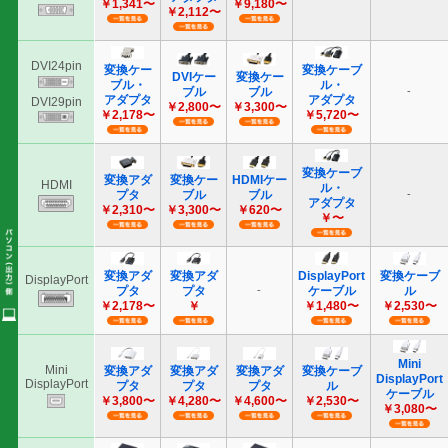
DVI24
ミニD-
sub(HD)
15pin
DVI29