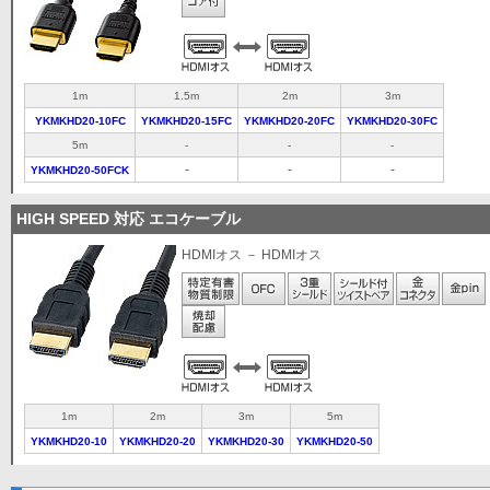
1m
1.5m
2m
3m
YKMKHD20-10FC
YKMKHD20-15FC
YKMKHD20-20FC
YKMKHD20-30FC
5m
-
-
-
-
-
-
YKMKHD20-50FCK
HIGH SPEED 対応 エコケーブル
HDMIオス － HDMIオス
1m
2m
3m
5m
YKMKHD20-10
YKMKHD20-20
YKMKHD20-30
YKMKHD20-50