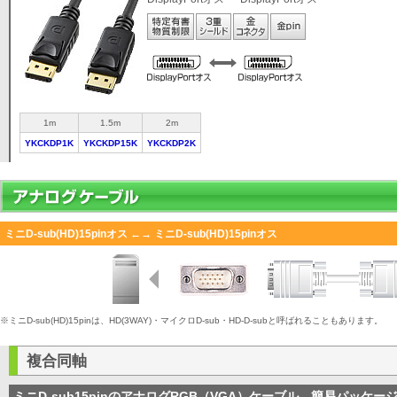
1m
1.5m
2m
YKCKDP1K
YKCKDP15K
YKCKDP2K
ミニD-sub(HD)15pinオス ←→ ミニD-sub(HD)15pinオス
※ミニD-sub(HD)15pinは、HD(3WAY)・マイクロD-sub・HD-D-subと呼ばれることもあります。
複合同軸
ミニD-sub15pinのアナログRGB（VGA）ケーブル、簡易パッケー