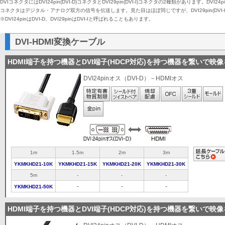
DVIコネクタにはDVI24pin(DVI-D)コネクタとDVI29pin(DVI-I)コネクタの2種類があります。DVI24
コネクタはデジタル・アナログ双方の信号を伝送します。見た目はほぼ同じですが、DVI29pin(DVI
※DVI24pinはDVI-D、DVI29pinはDVI-Iと呼ばれることもあります。
DVI-HDMI変換ケーブル
HDMI端子を持つ機器とDVI端子(HDCP対応)を持つ機器を繋いで映
DVI24pinオス（DVI-D）－HDMIオス
1m
1.5m
2m
3m
YKMKHD21-10K
YKMKHD21-15K
YKMKHD21-20K
YKMKHD21-30K
5m
-
-
-
-
-
-
YKMKHD21-50K
HDMI端子を持つ機器とDVI端子(HDCP対応)を持つ機器を繋いで映