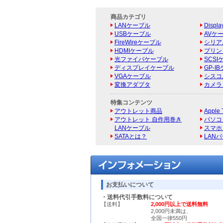
商品カテゴリ
LANケーブル
Displ
USBケーブル
AVケ
FireWireケーブル
シリアル
HDMIケーブル
プリン
光ファイバケーブル
SCSI
ディスプレイケーブル
GP-I
VGAケーブル
シスコ
変換アダプタ
カメラ
特集コンテンツ
アウトレット商品
Appl
アウトレット 自作用巻き
パソコ
LANケーブル
スマホ
SATAとは？
LAN
お支払いについて
・送料代引手数料について
【送料】
2,000円以上で送料無料
2,000円未満は、
全国一律550円