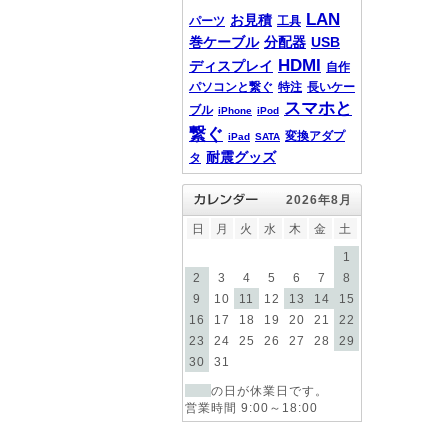
LAN
お見積
パーツ
工具
巻ケーブル
分配器
USB
HDMI
ディスプレイ
自作
パソコンと繋ぐ
特注
長いケー
スマホと
ブル
iPhone
iPod
繋ぐ
変換アダプ
iPad
SATA
耐震グッズ
タ
2026年8月
日
月
火
水
木
金
土
1
2
3
4
5
6
7
8
9
10
11
12
13
14
15
16
17
18
19
20
21
22
23
24
25
26
27
28
29
30
31
の日が休業日です。
営業時間 9:00～18:00