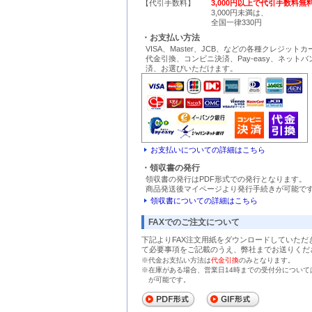
【代引手数料】
3,000円以上で代引手数料無
3,000円未満は、
全国一律330円
・お支払い方法
VISA、Master、JCB、などの各種クレジット
代金引換、コンビニ決済、Pay-easy、ネット
済、お選びいただけます。
お支払いについての詳細はこちら
・領収書の発行
領収書の発行はPDF形式での発行となります。
商品発送後マイページより発行手続きが可能で
領収書についての詳細はこちら
FAXでのご注文について
下記よりFAX注文用紙をダウンロードしていただ
て必要事項をご記載のうえ、弊社までお送りくだ
※代金お支払い方法は
代金引換
のみとなります。
※在庫がある場合、営業日14時までの受付分について
が可能です。