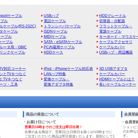
ayportケーブル
USBハブ
HDDクレードル
ーブル
電話ケーブル
切替器・分配器
ケーブル(RS-232C)
トランシーバケーブル
フラットケーブル・
タケーブル
ISDNケーブル
電源ケーブル
ケーブル
MIDIケーブル
キーボード・マウスケ
Bケーブル
SATA・eSATAケーブル
ケーブルアクセサリ
ルータ用・GBIC
PC内蔵用ケーブル
ケーブルカバー
リンクケーブル
HDDケース
USBハブ・周辺機器
e TV対応コーナー
iPod・iPhoneケーブル対応表
3D USBアダプタ
ンとTVをつなぐ
LANハブ特集
ケーブルカバー
とTVをつなぐ
変換ケーブル・
HDMIケーブルとは？
パーツ・工具
変換アダプタ特集
長いケーブルコーナー
商品の発送について
会員登
・お届け日について
・会員登
営業日15時までのご注文は即日出荷！
ショッピ
のお得な
在庫のある商品で、営業日(土日祭日を除く)の15時までに
す。
ご注文いただいた商品は即日発送いたします。原則として1