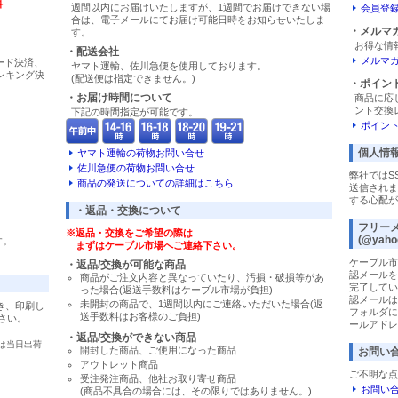
料
週間以内にお届けいたしますが、1週間でお届けできない場
会員登
合は、電子メールにてお届け可能日時をお知らせいたしま
・メルマ
す。
お得な情
・配送会社
メルマ
カード決済、
ヤマト運輸、佐川急便を使用しております。
バンキング決
(配送便は指定できません。)
・ポイン
・お届け時間について
商品に応
ント交換
下記の時間指定が可能です。
ポイン
個人情
ヤマト運輸の荷物お問い合せ
佐川急便の荷物お問い合せ
弊社ではS
商品の発送についての詳細はこちら
送信されま
する心配が
・返品・交換について
フリー
※返品・交換をご希望の際は
(@yaho
す。
まずはケーブル市場へご連絡下さい。
ケーブル市
・返品/交換が可能な商品
認メールを
商品がご注文内容と異なっていたり、汚損・破損等があ
完了してい
った場合(返送手数料はケーブル市場が負担)
認メールは
未開封の商品で、1週間以内にご連絡いただいた場合(返
き、印刷し
フォルダに
送手数料はお客様のご負担)
さい。
ールアドレ
・返品/交換ができない商品
は当日出荷
開封した商品、ご使用になった商品
お問い
アウトレット商品
ご不明な点
受注発注商品、他社お取り寄せ商品
お問い
(商品不具合の場合には、その限りではありません。)