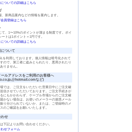
録についての詳細はこちら
ガ
報、新商品案内などの情報を案内します。
ガ会員登録はこちら
ト
じて、1〜10%のポイントが溜まる制度です。ポイ
レートは1ポイント＝1円です。
トについての詳細はこちら
報について
SLを利用しております。個人情報は暗号化されて
すので、第三者に盗みとられたり、悪用されたり
ありません。
メールアドレスをご利用のお客様へ
o.co.jp,@hotmail.comなど)
場では、ご注文をいただいた営業日中にご注文確
送信させていただいております。ご注文手続きが
るにもかかわらず、ケーブル市場からのご注文確
届かない場合は、お使いのメーラーの迷惑メール
振り分けられていないか、または、ご登録時のメ
スのご確認をお願いいたします。
合わせ
は下記よりお問い合わせください。
合わせフォーム