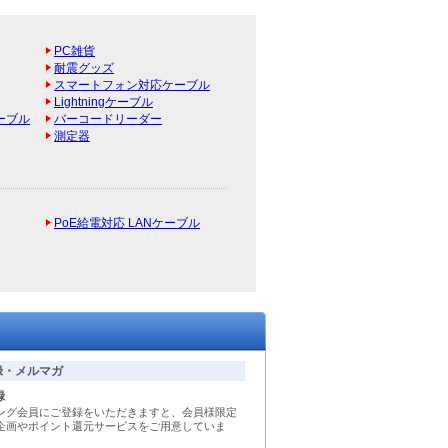
PC雑貨
耐震グッズ
スマートフォン対応ケーブル
Lightningケーブル
ーブル
バーコードリーダー
測定器
PoE給電対応 LANケーブル
録・メルマガ
録
ング会員にご登録をいただきますと、会員様限定
企画やポイント還元サービスをご用意していま