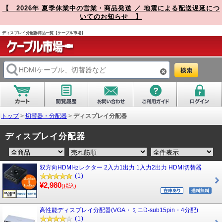
【 2026年 夏季休業中の営業・商品発送 ／ 地震による配送遅延につ
いてのお知らせ 】
ディスプレイ分配器商品一覧【ケーブル市場】
トップ
>
切替器・分配器
>
ディスプレイ分配器
ディスプレイ分配器
双方向HDMIセレクター 2入力1出力 1入力2出力 HDMI切替器
(1)
¥2,980
(税込)
高性能ディスプレイ分配器(VGA・ミニD-sub15pin・4分配)
(1)