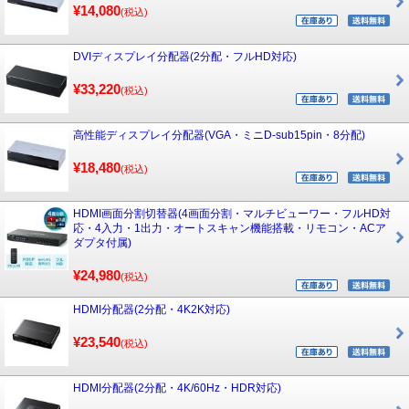
¥14,080
(税込)
DVIディスプレイ分配器(2分配・フルHD対応)
¥33,220
(税込)
高性能ディスプレイ分配器(VGA・ミニD-sub15pin・8分配)
¥18,480
(税込)
HDMI画面分割切替器(4画面分割・マルチビューワー・フルHD対
応・4入力・1出力・オートスキャン機能搭載・リモコン・ACア
ダプタ付属)
¥24,980
(税込)
HDMI分配器(2分配・4K2K対応)
¥23,540
(税込)
HDMI分配器(2分配・4K/60Hz・HDR対応)