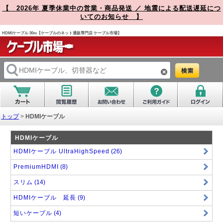
【 2026年 夏季休業中の営業・商品発送 ／ 地震による配送遅延につ
いてのお知らせ 】
HDMIケーブル 30m【ケーブルのネット通販専門店 ケーブル市場】
トップ
>
HDMIケーブル
HDMIケーブル
HDMIケーブル UltraHighSpeed
(26)
PremiumHDMI
(8)
スリム
(14)
HDMIケーブル 延長
(9)
短いケーブル
(4)