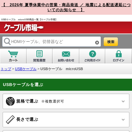
【 2026年 夏季休業中の営業・商品発送 ／ 地震による配送遅延につ
いてのお知らせ 】
USBケーブル microUSB商品一覧【ケーブル市場】
トップ
>
USBケーブル
>
USBケーブル microUSB
USBケーブルを選ぶ
規格で選ぶ
※複数選択可
長さで選ぶ