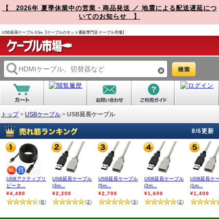
【 2026年 夏季休業中の営業・商品発送 ／ 地震による配送遅延につ
いてのお知らせ 】
USB延長ケーブル 0.5m【ケーブルのネット通販専門店 ケーブル市場】
トップ
>
USBケーブル
>
USB延長ケーブル
8/6更新
USBアクティブリ
USB延長ケーブル
USB延長ケーブル
USB延長ケーブル
USB延長ケ
ピータ...
(3m...
(5m...
(2m...
(1m...
¥4,480
¥2,200
¥2,700
¥1,600
¥1,400
(
8
)
(
2
)
(
3
)
(
2
)