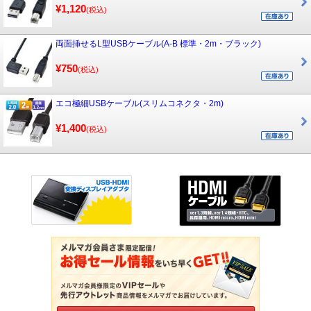
¥1,120
(税込)
両面挿せるL型USBケーブル(A-B 標準・2m・ブラック)
¥750
(税込)
エコ極細USBケーブル(スリムコネクタ・2m)
¥1,400
(税込)