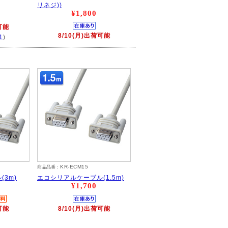
リネジ))
¥1,800
可能
8/10(月)出荷可能
1
)
KR-ECM15
商品品番：
3m)
エコシリアルケーブル(1.5m)
¥1,700
可能
8/10(月)出荷可能