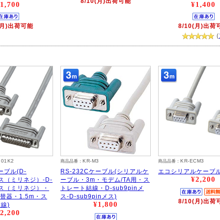
8/10(月)出荷可能
1,700
¥1,400
0(月)出荷可能
8/10(月)出荷
(
101K2
KR-M3
KR-ECM3
商品品番：
商品品番：
ーブル(D-
RS-232Cケーブル(シリアルケ
エコシリアルケーブル(
¥2,200
nオス（ミリネジ）-D-
ーブル・3m・モデム/TA用・ス
nオス（ミリネジ）・
トレート結線・D-sub9pinメ
切替器・1.5m・ス
ス-D-sub9pinメス)
8/10(月)出荷
¥1,800
線)
2,200