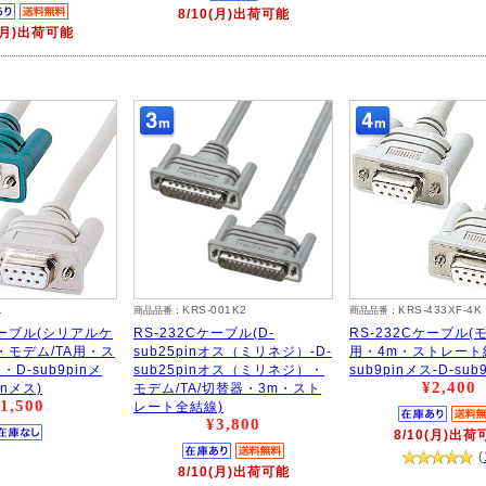
8/10(月)出荷可能
0(月)出荷可能
1
KRS-001K2
KRS-433XF-4K
商品品番：
商品品番：
ケーブル(シリアルケ
RS-232Cケーブル(D-
RS-232Cケーブル(モ
・モデム/TA用・ス
sub25pinオス（ミリネジ）-D-
用・4m・ストレート
D-sub9pinメ
sub25pinオス（ミリネジ）・
sub9pinメス-D-sub
¥2,400
inメス)
モデム/TA/切替器・3m・スト
1,500
レート全結線)
¥3,800
8/10(月)出荷
(
8/10(月)出荷可能