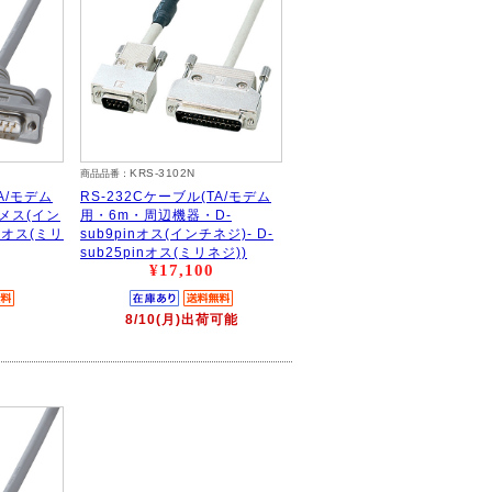
KRS-3102N
商品品番：
A/モデム
RS-232Cケーブル(TA/モデム
nメス(イン
用・6m・周辺機器・D-
inオス(ミリ
sub9pinオス(インチネジ)- D-
sub25pinオス(ミリネジ))
¥17,100
8/10(月)出荷可能