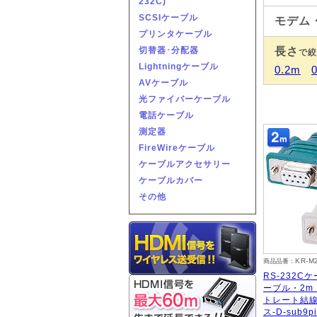
232C)
SCSIケーブル
モデム
プリンタケーブル
長さ
切替器･分配器
で絞
Lightningケーブル
0.2m
AVケーブル
光ファイバーケーブル
電話ケーブル
測定器
FireWireケーブル
ケーブルアクセサリー
ケーブルカバー
その他
KR-M
商品品番：
RS-232C
ーブル・2m
トレート結線・
ス-D-sub9p