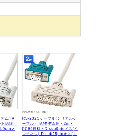
K
KR-MD2
商品品番：
デム/TA
RS-232Cケーブル(シリアルケ
ート結線・
ーブル・TA/モデム用・2m・
ub9pinメ
PC99規格・D-sub9pinメス(イ
ンチネジ)-D-sub25pinオス(ミ