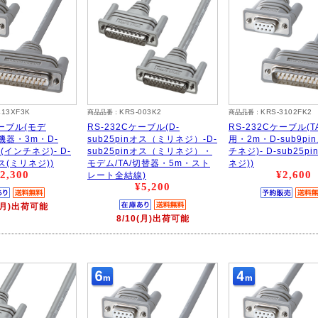
413XF3K
KRS-003K2
KRS-3102FK2
商品品番：
商品品番：
ケーブル(モデ
RS-232Cケーブル(D-
RS-232Cケーブル(T
機器・3m・D-
sub25pinオス（ミリネジ）-D-
用・2m・D-sub9pi
ス(インチネジ)- D-
sub25pinオス（ミリネジ）・
チネジ)- D-sub25p
オス(ミリネジ))
モデム/TA/切替器・5m・スト
ネジ))
2,300
¥2,600
レート全結線)
¥5,200
0(月)出荷可能
8/10(月)出荷可能