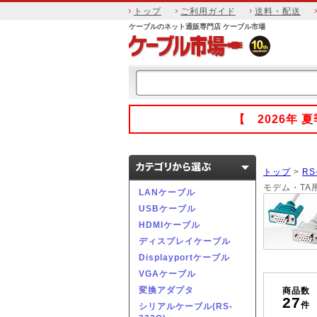
トップ
ご利用ガイド
送料・配送
ケーブルのネット通販専門店 ケーブル市場
【 2026年
トップ
>
RS
モデム・TA
LANケーブル
USBケーブル
HDMIケーブル
ディスプレイケーブル
Displayportケーブル
VGAケーブル
変換アダプタ
商品数
27
件
シリアルケーブル(RS-