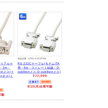
KRS-433XF6N
商品品番：
(シリアルケ
RS-232Cケーブル(モデム/TA
・3m・
用・6m・ストレート結線・D-
pinメス(イ
sub9pinメス-D-sub9pinメス)
¥22,000
inオス(ミ
8/10(月)出荷可能
可能