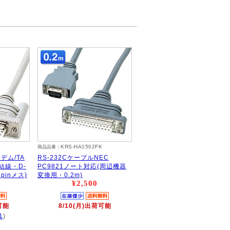
KRS-HA1502FK
商品品番：
デム/TA
RS-232CケーブルNEC
結線・D-
PC9821ノート対応(周辺機器
9pinメス)
変換用・0.2m)
¥2,500
可能
8/10(月)出荷可能
1
)