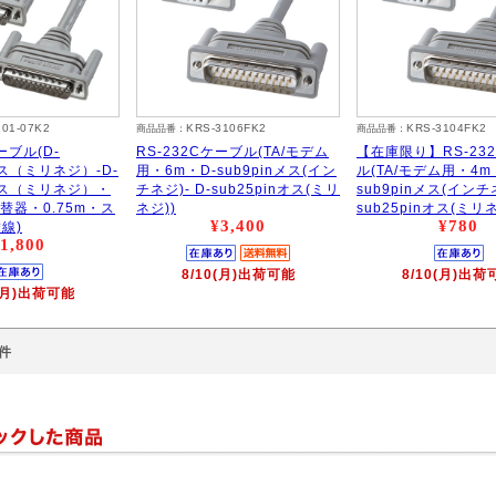
101-07K2
KRS-3106FK2
KRS-3104FK2
商品品番：
商品品番：
ーブル(D-
RS-232Cケーブル(TA/モデム
【在庫限り】RS-23
nオス（ミリネジ）-D-
用・6m・D-sub9pinメス(イン
ル(TA/モデム用・4m
nオス（ミリネジ）・
チネジ)- D-sub25pinオス(ミリ
sub9pinメス(インチネ
切替器・0.75m・ス
ネジ))
sub25pinオス(ミリネ
¥3,400
¥780
線)
1,800
8/10(月)出荷可能
8/10(月)出荷
0(月)出荷可能
7件