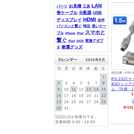
LAN
お見積
パーツ
工具
巻ケーブル
分配器
USB
HDMI
ディスプレイ
自作
パソコンと繋ぐ
特注
長いケー
スマホと
ブル
iPhone
iPod
繋ぐ
変換アダプ
iPad
SATA
耐震グッズ
タ
2026年8月
日
月
火
水
木
金
土
KRS-
商品品番：
1
RS-232Cケ
2
3
4
5
6
7
8
対応(シリア
ム・TA用・1.
9
10
11
12
13
14
15
¥
16
17
18
19
20
21
22
23
24
25
26
27
28
29
8/1
30
31
の日が休業日です。
営業時間 9:00～18:00