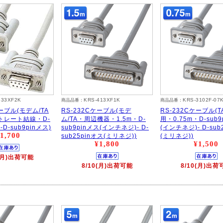
433XF2K
KRS-413XF1K
KRS-3102F-07
商品品番：
商品品番：
ケーブル(モデム/TA
RS-232Cケーブル(モデ
RS-232Cケーブル(T
トレート結線・D-
ム/TA・周辺機器・1.5m・D-
用・0.75m・D-sub9
-D-sub9pinメス)
sub9pinメス(インチネジ)- D-
(インチネジ)- D-sub
1,700
sub25pinオス(ミリネジ))
(ミリネジ))
¥1,800
¥1,500
0(月)出荷可能
8/10(月)出荷可能
8/10(月)出荷