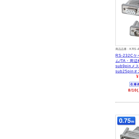
KRS-
商品品番：
RS-232C
ム/TA・周辺
sub9pinメ
sub25pin
¥
8/1