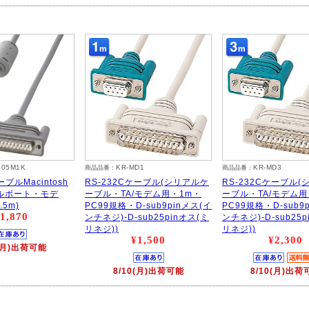
405M1K
KR-MD1
KR-MD3
商品品番：
商品品番：
ーブルMacintosh
RS-232Cケーブル(シリアルケ
RS-232Cケーブル
ルポート・モデ
ーブル・TA/モデム用・1m・
ーブル・TA/モデム用
5m)
PC99規格・D-sub9pinメス(イ
PC99規格・D-sub9
1,870
ンチネジ)-D-sub25pinオス(ミ
ンチネジ)-D-sub25p
リネジ))
リネジ))
¥1,500
¥2,300
0(月)出荷可能
8/10(月)出荷可能
8/10(月)出荷