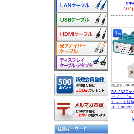
8/1
KR-M
商品品番：
RS-232C
ーブル・1m
トレート結線・
ス-D-sub9p
¥