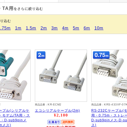
・TA用
をさらに絞り込む
り込む
0.75m
1m
1.5m
2m
3m
4m
5m
6m
10m
2
KR-ECM2
KRS-433XF-07
商品品番：
商品品番：
ケーブル(シリアルケ
エコシリアルケーブル(2m)
RS-232Cケーブル(モ
¥2,100
・モデム/TA用・ス
用・0.75m・ストレ
D-sub9pinメ
D-sub9pinメス-D-s
inメス)
ス)