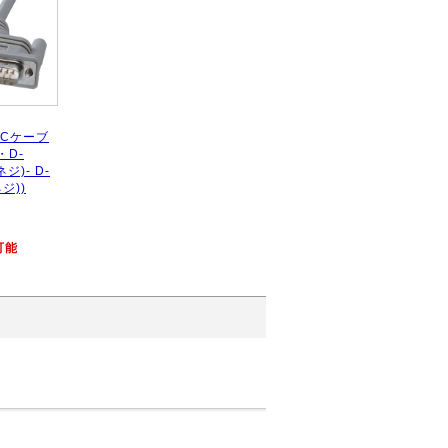
2Cケーブ
・D-
ジ)- D-
ジ))
可能