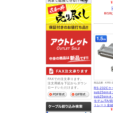
¥
8/1
FAXでの注文承ります。
KRS-
注文用紙を下記からダウン
商品品番：
ロードいただけます。
RS-232Cケ
sub25pi
sub25pi
モデム/TA/
トレート全結
¥