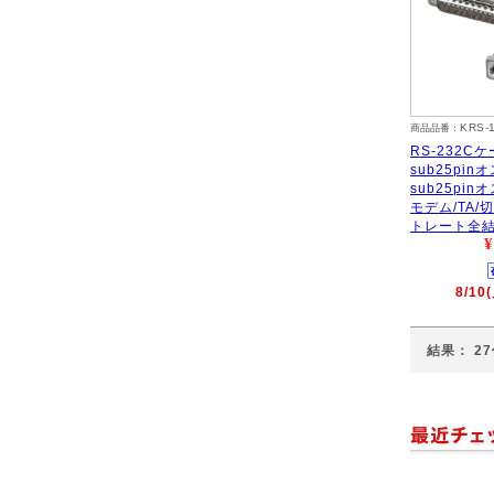
KRS-
商品品番：
RS-232Cケ
sub25pi
sub25pi
モデム/TA/
トレート全結
¥
8/1
結果： 2