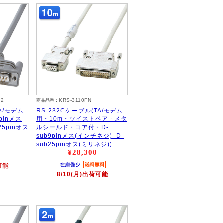
K2
KRS-3110FN
商品品番：
A/モデム
RS-232Cケーブル(TA/モデム
pinメス
用・10m・ツイストペア・メタ
25pinオス
ルシールド・コア付・D-
sub9pinメス(インチネジ)- D-
sub25pinオス(ミリネジ))
¥28,300
可能
8/10(月)出荷可能