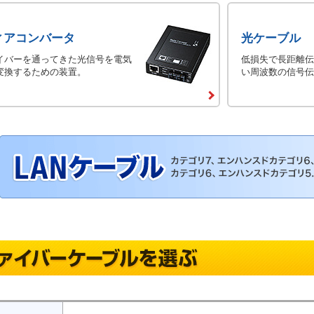
ィアコンバータ
光ケーブル
イバーを通ってきた光信号を電気
低損失で長距離伝
変換するための装置。
い周波数の信号伝