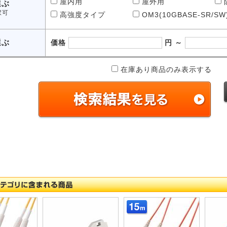
屋内用
屋外用
選ぶ
択可
高強度タイプ
OM3(10GBASE-SR/S
選ぶ
価格
円 ～
在庫あり商品のみ表示する