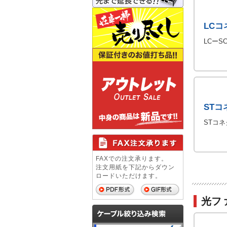
LCコ
LCー
STコ
STコ
FAXでの注文承ります。
注文用紙を下記からダウン
ロードいただけます。
光フ