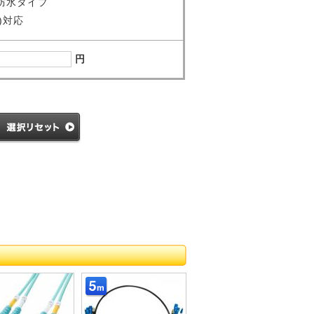
防水タイプ
W)対応
円