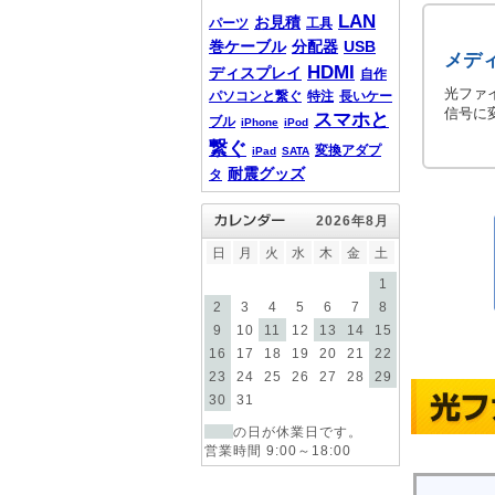
LAN
お見積
パーツ
工具
巻ケーブル
分配器
USB
メデ
HDMI
ディスプレイ
自作
光ファ
パソコンと繋ぐ
特注
長いケー
信号に
スマホと
ブル
iPhone
iPod
繋ぐ
変換アダプ
iPad
SATA
耐震グッズ
タ
2026年8月
日
月
火
水
木
金
土
1
2
3
4
5
6
7
8
9
10
11
12
13
14
15
16
17
18
19
20
21
22
23
24
25
26
27
28
29
30
31
の日が休業日です。
営業時間 9:00～18:00