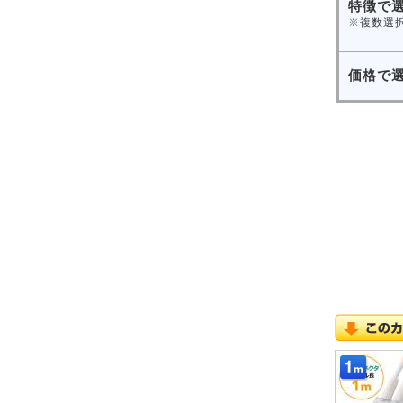
特徴で
※複数選
価格で