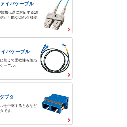
光ファイバケーブル
/SW規格伝送に対応する10
信が可能なOM3仕様準
ァイバケーブル
に加えて柔軟性も兼ね
ケーブル。
ダプタ
ルを中継するときなど
タです。