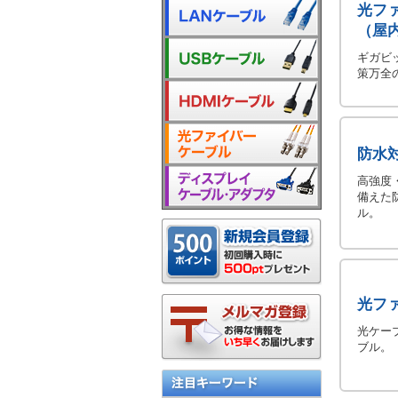
光フ
（屋
ギガビ
策万全
防水
高強度
備えた
ル。
光フ
光ケー
ブル。