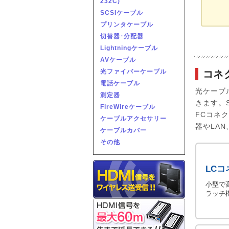
232C)
SCSIケーブル
プリンタケーブル
切替器･分配器
Lightningケーブル
AVケーブル
光ファイバーケーブル
コネ
電話ケーブル
光ケーブ
測定器
きます。
FireWireケーブル
FCコネ
ケーブルアクセサリー
器やLA
ケーブルカバー
その他
LCコ
小型で
ラッチ