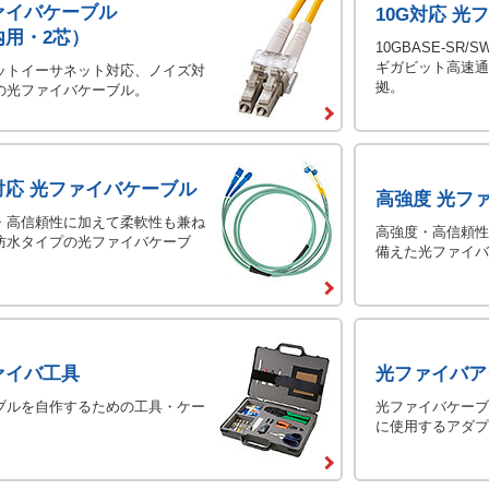
ァイバケーブル
10G対応 
内用・2芯）
10GBASE-SR
ギガビット高速通
ットイーサネット対応、ノイズ対
拠。
の光ファイバケーブル。
対応 光ファイバケーブル
高強度 光フ
・高信頼性に加えて柔軟性も兼ね
高強度・高信頼性
防水タイプの光ファイバケーブ
備えた光ファイバ
ァイバ工具
光ファイバア
ブルを自作するための工具・ケー
光ファイバケーブ
に使用するアダプ