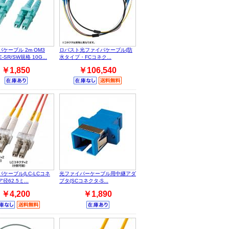
ケーブル 2m OM3
ロバスト光ファイバケーブル(防
-SR/SW規格 10G...
水タイプ・FCコネク...
￥1,850
￥106,540
ケーブル(LC-LCコネ
光ファイバーケーブル用中継アダ
62.5ミ...
プタ(SCコネクタ-S...
￥4,200
￥1,890