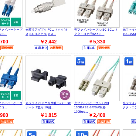
ファイバーケーブ
光変換アダプタ FCコネクタ(オ
光ファイバケーブル(SC-SCコネ
光ファイバ
コ...
ス)-LCコネクタ(メス...
クタ・コア径62.5ミ...
10GBASE
700
￥2,442
￥5,330
ファイバーケーブ
光ファイバ ホコリ防止カバー SC
光ファイバケーブル OM3
光ファイバ
コ...
ポート 2芯用 10個...
10GBASE-SR/SW規格
クタ・コア径
10Gbps...
900
￥1,815
￥2,400