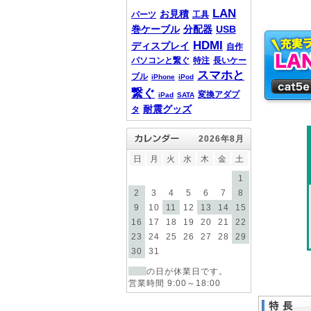
LAN
お見積
パーツ
工具
巻ケーブル
分配器
USB
HDMI
ディスプレイ
自作
パソコンと繋ぐ
特注
長いケー
スマホと
ブル
iPhone
iPod
繋ぐ
変換アダプ
iPad
SATA
耐震グッズ
タ
2026年8月
日
月
火
水
木
金
土
1
2
3
4
5
6
7
8
9
10
11
12
13
14
15
16
17
18
19
20
21
22
23
24
25
26
27
28
29
30
31
の日が休業日です。
営業時間 9:00～18:00