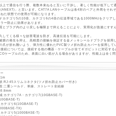
ト以上で通信を行う際、複数本束ねると互いに干渉し、著しく性能が低下して
(ANEXT)」と言います。CAT7A LANケーブルは各4対のペアと外周を
束ねた状態での使用が可能になります。
ドカテゴリ5の10倍、カテゴリ6の4倍の伝送帯域である1000MHzをクリ
エラー防止に効果があります。
質とプラグ内のより戻しを極限まで抑えることにより、実用化が急速にすすんでいる
侵入してくる様々な妨害電波を防ぎ、高速伝送を可能にします。
化被膜の発生を抑え、高精度の接触を保証する金メッキシールドプラグを採用
の爪が折れ難いよう、弾力性に優れたPVC製ツメ折れ防止カバーを採用して
ト接続については、接続する他の機器・ケーブルが全てギガビットに対応する
ECOケーブルのため、表面に白い筋が入る場合がありますが、性能上は全く
ルー
1m
状:RJ-45スリムコネクタ(ツメ折れ防止カバー付き)
造:二重シールド、単線、ストレート全結線
径:8mm
:カテゴリ7A・カテゴリ7(10GBASE-T)
0GBASE-T)
テゴリ6(10GBASE-T)
00BASE-TX)
テゴリ5(1000BASE-T)