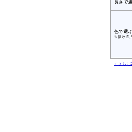
長さで
色で選
※複数選
+ さら