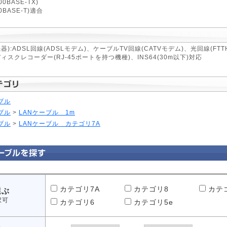
0BASE-TX)
BASE-T)適合
器):ADSL回線(ADSLモデム)、ケーブルTV回線(CATVモデム)、光回線(
スクレコーダー(RJ-45ポートを持つ機種)、INS64(30m以下)対応
ブル
ブル
>
LANケーブル 1m
ブル
>
LANケーブル カテゴリ7A
カテゴリ7A
カテゴリ8
カテ
選ぶ
択可
カテゴリ6
カテゴリ5e