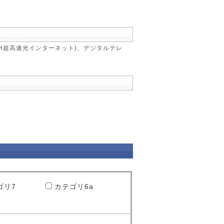
FTTH超高速光インターネット)、デジタルテレ
ゴリ7
カテゴリ6a