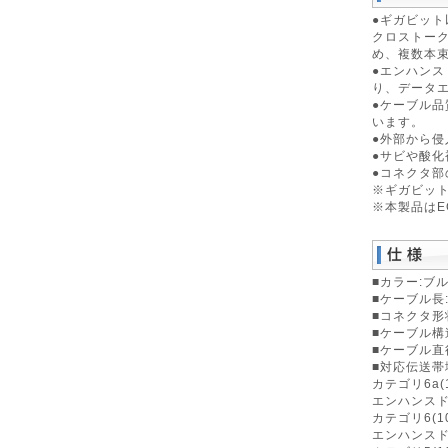
●ギガビッ
クロストーク
め、複数本
●エンハンス
り、データ
●ケーブル品
います。
●外部から
●サビや酸
●コネクタ部
※ギガビッ
※本製品は
■カラー:ブ
■ケーブル長:
■コネクタ形
■ケーブル構
■ケーブル直
■対応伝送帯域
カテゴリ6a(1
エンハンスドカ
カテゴリ6(10
エンハンスドカ