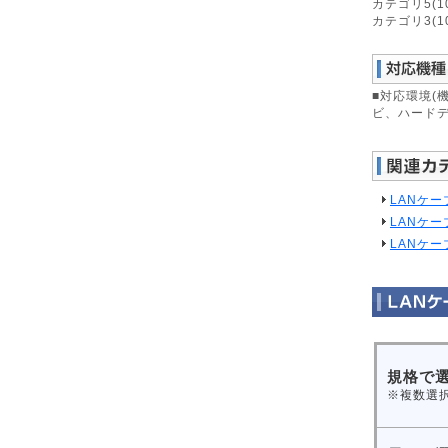
カテゴリ5(10
カテゴリ3(10
■対応環境(機
ビ、ハードディ
LANケー
LANケー
LANケー
規格で
※複数選